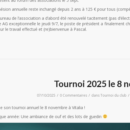
résent au forum des associations le 5 sept.
dhésion annuelle reste inchangé depuis 2 ans à 125 € pour tous (compéti
e bureau de l’association a d’abord été renouvelé tacitement (pas d’élec
AG exceptionnelle le jeudi 9/7, le poste de président a finalement ch
ur le travail effectué et (re)bienvenue à Pascal.
Tournoi 2025 le 8 
/
/
/
07/10/2025
0 Commentaires
dans
Tournoi du club
e son tournoi annuel le 8 novembre à Vitalia !
ue année: Une ambiance de ouf et des lots de guedin