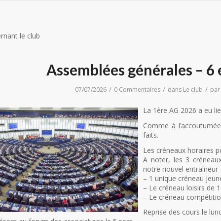
rnant le club
Assemblées générales – 6 e
/
/
/
07/07/2026
0 Commentaires
dans
Le club
pa
La 1ère
AG 2026 a eu lieu 
Comme à l’accoutumée, l
faits.
Les créneaux horaires po
A noter, les 3 créneaux
notre nouvel entraineur
– 1 unique créneau jeun
– Le créneau loisirs de 
– Le créneau compétitio
Reprise des cours le lu