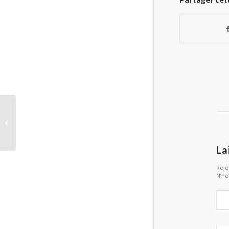
Assemblée générale –
Juin 2025
La
Rejo
N’hé