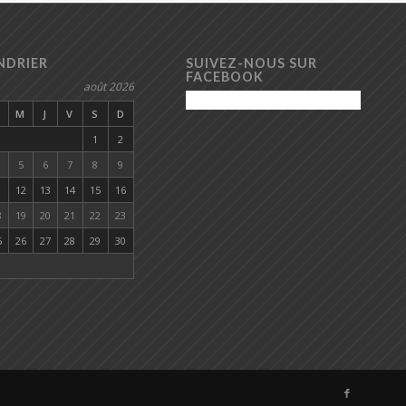
NDRIER
SUIVEZ-NOUS SUR
FACEBOOK
août 2026
M
M
J
V
S
D
1
2
5
6
7
8
9
1
12
13
14
15
16
8
19
20
21
22
23
5
26
27
28
29
30