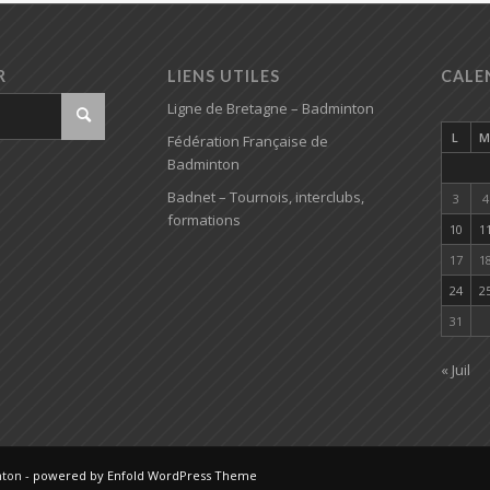
R
LIENS UTILES
CALE
Ligne de Bretagne – Badminton
L
Fédération Française de
Badminton
Badnet – Tournois, interclubs,
3
4
formations
10
1
17
1
24
2
31
« Juil
nton -
powered by Enfold WordPress Theme