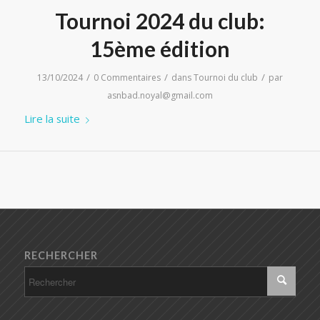
Tournoi 2024 du club:
15ème édition
/
/
/
13/10/2024
0 Commentaires
dans
Tournoi du club
par
asnbad.noyal@gmail.com
Lire la suite
RECHERCHER