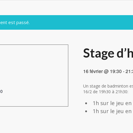
ent est passé.
Stage d’
16 février @ 19:30
-
21:
Un stage de badminton est
30
16/2 de 19h30 à 21h30:
1h sur le jeu en
1h sur le jeu e