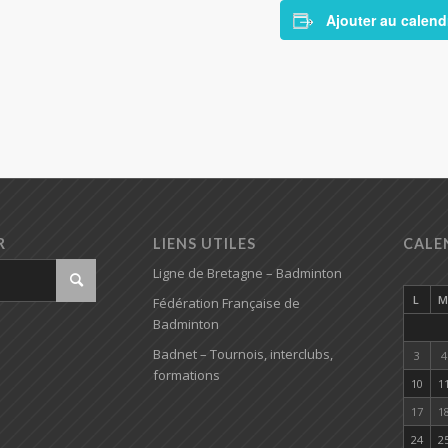
Ajouter au calend
R
LIENS UTILES
CALE
Ligne de Bretagne – Badminton
L
Fédération Française de
Badminton
Badnet – Tournois, interclubs,
3
4
formations
10
1
17
1
24
2